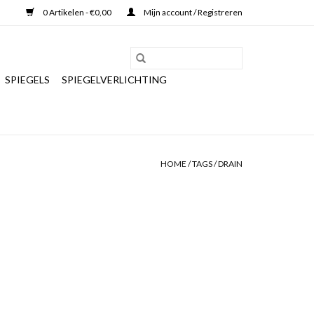
0 Artikelen - €0,00
Mijn account / Registreren
SPIEGELS
SPIEGELVERLICHTING
HOME
/
TAGS
/
DRAIN