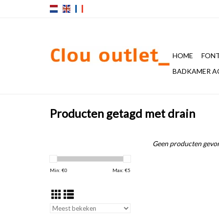
HOME
FONT
BADKAMER A
Producten getagd met drain
Geen producten gevon
Min: €
0
Max: €
5