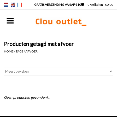
0 Artikelen - €0,00
Home
Fonteinen
Producten getagd met afvoer
HOME
/
TAGS
/
AFVOER
Wastafels
Kranen & sifons
Badkamermeubels
Geen producten gevonden!...
Spiegels
Spiegelverlichting