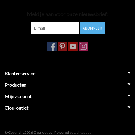
Badkamer accessoires
Meld je aan voor onze nieuwsbrief:
ABONNEER
Ligbaden
Toiletten
Klantenservice
Producten
Mijn account
Clou-outlet
© Copyright 2026 Clou-outlet - Powered by
Lightspeed