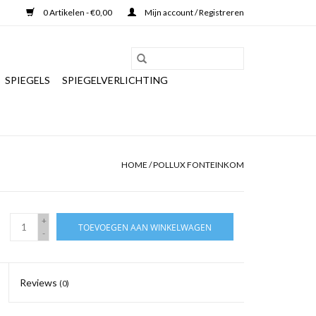
0 Artikelen - €0,00
Mijn account / Registreren
SPIEGELS
SPIEGELVERLICHTING
HOME
/
POLLUX FONTEINKOM
+
TOEVOEGEN AAN WINKELWAGEN
-
Reviews
(0)