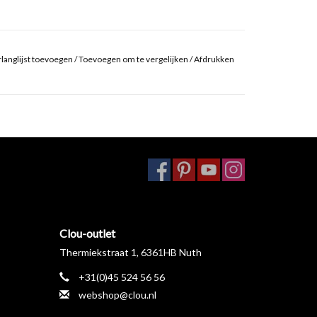
langlijst toevoegen
/
Toevoegen om te vergelijken
/
Afdrukken
Clou-outlet
Thermiekstraat 1, 6361HB Nuth
+31(0)45 524 56 56
webshop@clou.nl