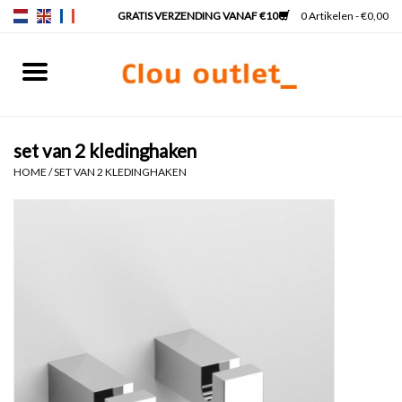
0 Artikelen - €0,00
Home
Fonteinen
set van 2 kledinghaken
HOME
/
SET VAN 2 KLEDINGHAKEN
Wastafels
Kranen & sifons
Badkamermeubels
Spiegels
Spiegelverlichting