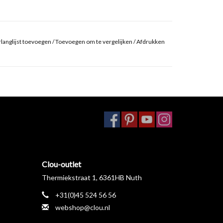
langlijst toevoegen
/
Toevoegen om te vergelijken
/
Afdrukken
Clou-outlet
Thermiekstraat 1, 6361HB Nuth
+31(0)45 524 56 56
webshop@clou.nl