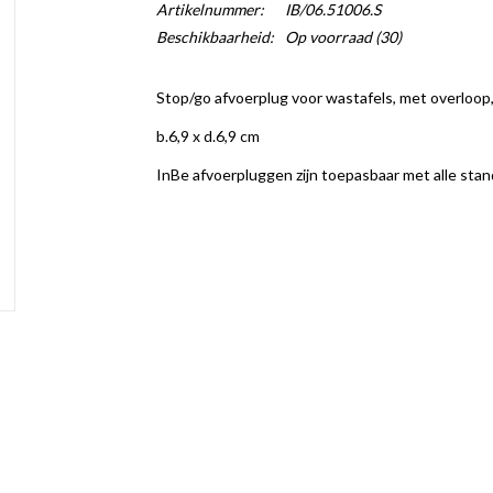
Artikelnummer:
IB/06.51006.S
Beschikbaarheid:
Op voorraad
(30)
Stop/go afvoerplug voor wastafels, met overloop,
b.6,9 x d.6,9 cm
InBe afvoerpluggen zijn toepasbaar met alle stan