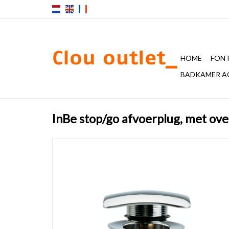
HOME
FONT
BADKAMER A
InBe stop/go afvoerplug, met ov