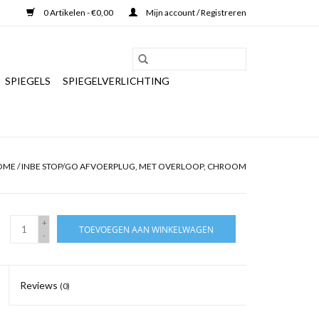
0 Artikelen - €0,00
Mijn account / Registreren
SPIEGELS
SPIEGELVERLICHTING
OME
/
INBE STOP/GO AFVOERPLUG, MET OVERLOOP, CHROOM
+
TOEVOEGEN AAN WINKELWAGEN
-
Reviews
(0)