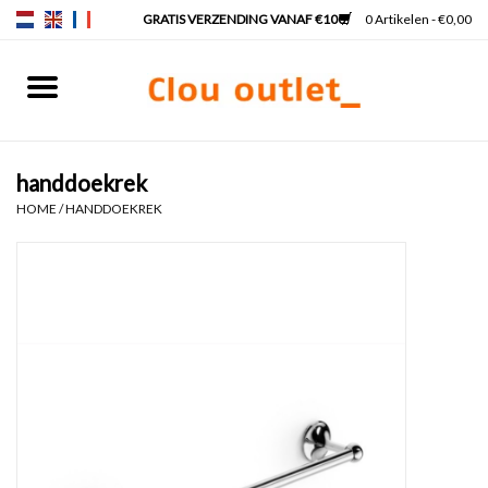
0 Artikelen - €0,00
Home
Fonteinen
handdoekrek
HOME
/
HANDDOEKREK
Wastafels
Kranen & sifons
Badkamermeubels
Spiegels
Spiegelverlichting