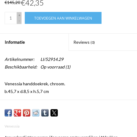
€42,35
€145,20
+
TOEVOEGEN AAN WINKELWAGEN
-
Informatie
Reviews
(0)
Artikelnummer:
LI/52914.29
Beschikbaarheid:
Op voorraad
(1)
Venessia handdoekrek, chroom.
b.45,7 x d.8,5 x h.5,7 cm
Venessia