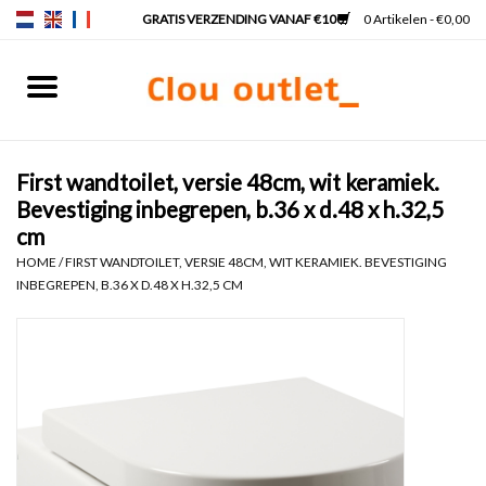
0 Artikelen - €0,00
Home
Fonteinen
First wandtoilet, versie 48cm, wit keramiek.
Bevestiging inbegrepen, b.36 x d.48 x h.32,5
Wastafels
cm
HOME
/
FIRST WANDTOILET, VERSIE 48CM, WIT KERAMIEK. BEVESTIGING
INBEGREPEN, B.36 X D.48 X H.32,5 CM
Kranen & sifons
Badkamermeubels
Spiegels
Spiegelverlichting