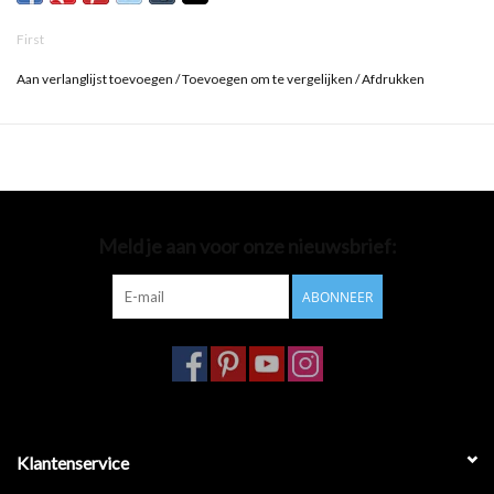
First
Aan verlanglijst toevoegen
/
Toevoegen om te vergelijken
/
Afdrukken
Meld je aan voor onze nieuwsbrief:
ABONNEER
Klantenservice