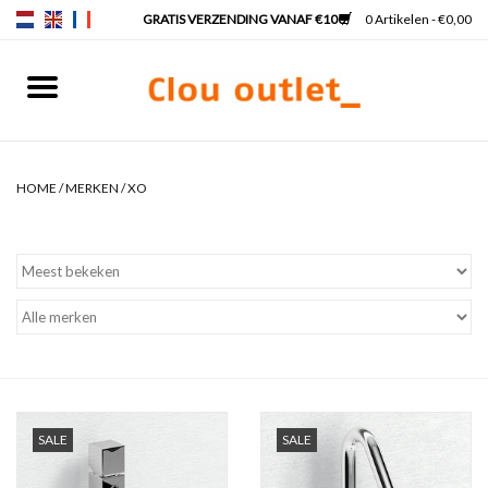
0 Artikelen - €0,00
Home
Fonteinen
HOME
/
MERKEN
/
XO
Wastafels
Kranen & sifons
Badkamermeubels
Spiegels
SALE
SALE
Spiegelverlichting