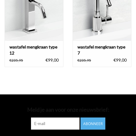
Badkamer accessoires
Ligbaden
Toiletten
wastafel mengkraan type
wastafel mengkraan type
12
7
€99,00
€99,00
€235,95
€235,95
Meld je aan voor onze nieuwsbrief:
ABONNEER