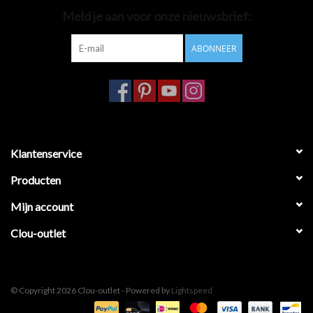
Meld je aan voor onze nieuwsbrief:
Badkamer accessoires
ABONNEER
Ligbaden
Toiletten
Klantenservice
Producten
Mijn account
Clou-outlet
© Copyright 2026 Clou-outlet - Powered by
Lightspeed