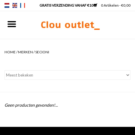
0 Artikelen - €0,00
Home
Fonteinen
HOME
/
MERKEN
/
SECIONI
Wastafels
Kranen & sifons
Badkamermeubels
Geen producten gevonden!...
Spiegels
Spiegelverlichting