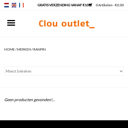
0 Artikelen - €0,00
Home
Fonteinen
HOME
/
MERKEN
/
RANPIN
Wastafels
Kranen & sifons
Badkamermeubels
Geen producten gevonden!...
Spiegels
Spiegelverlichting