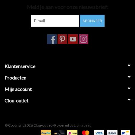
Meld je aan voor onze nieuwsbrief:
Badkamer accessoires
ABONNEER
Ligbaden
Toiletten
Klantenservice
Producten
Mijn account
Clou-outlet
© Copyright 2026 Clou-outlet - Powered by
Lightspeed