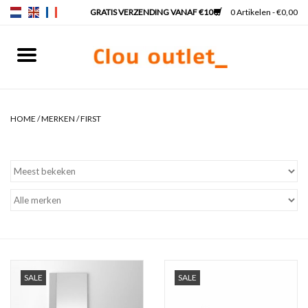
0 Artikelen - €0,00
Home
Fonteinen
HOME
/
MERKEN
/
FIRST
Wastafels
Kranen & sifons
Badkamermeubels
Spiegels
SALE
SALE
Spiegelverlichting