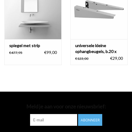
Badkamer accessoires
Ligbaden
Toiletten
spiegel met strip
universele kleine
ophangbeugels, b.20 x
€99,00
€477,95
h.5,5 cm
€29,00
€123,00
Meld je aan voor onze nieuwsbrief:
ABONNEER