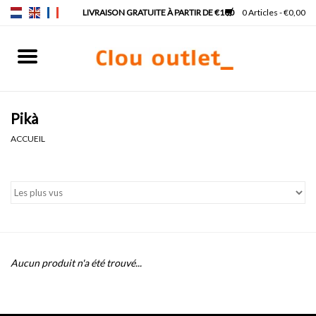
0 Articles - €0,00
Accueil
Lave-mains
Pikà
ACCUEIL
Lavabos
Robinets & siphons
Meubles
Aucun produit n'a été trouvé...
Miroirs
Lampes pour miroir